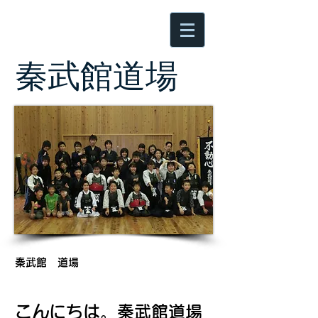
​秦武館道場
秦武館 道場
こ
んにちは。秦武館道場